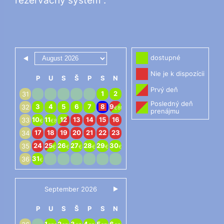
rezervačný systém :
Skip Booking Form
dostupné
Nie je k dispozícii
P
U
S
Š
P
S
N
Prvý deň
1
2
31
Posledný deň
3
4
5
6
7
8
9
32
€80
prenájmu
10
11
12
13
14
15
16
33
€80
€80
17
18
19
20
21
22
23
34
24
25
26
27
28
29
30
35
€80
€80
€80
€80
€80
€80
31
36
€80
September 2026
P
U
S
Š
P
S
N