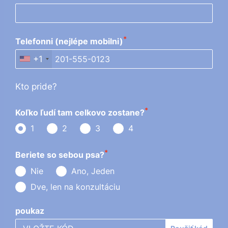
*
Telefonni (nejlépe mobilni)
+1
Kto pride?
*
Koľko ľudí tam celkovo zostane?
1
2
3
4
*
Beriete so sebou psa?
Nie
Ano, Jeden
Dve, len na konzultáciu
poukaz