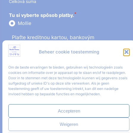
Celková suma
*
Tu si vyberte spôsob platby.
Mollie
Plaťte kreditnou kartou, bankovým
prevodom, iDEAL alebo akýmkoľvek
Beheer cookie toestemming
spôsobom platby podporovaným Mollie.
Om de beste ervaringen te bieden, gebruiken wij technologieën zoals
Choose your payment method here.
cookies om informatie over je apparaat op te slaan en/of te raadplegen.
Door in te stemmen met deze technologieën kunnen wij gegevens zoals
surfgedrag of unieke ID's op deze site verwerken. Als je geen
Rezervovať
toestemming geeft of uw toestemming intrekt, kan dit een nadelige
invloed hebben op bepaalde functies en mogelijkheden.
Accepteren
Weigeren
Formulár