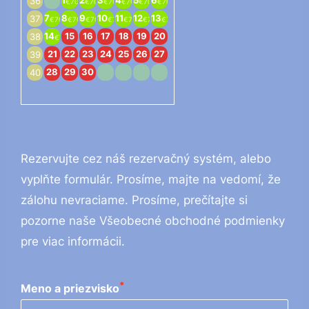
1
2
3
4
5
6
36
€70
€70
€70
€70
€70
€70
7
8
9
10
11
12
13
37
€70
€70
€70
€70
€70
€70
€70
14
15
16
17
18
19
20
38
€70
21
22
23
24
25
26
27
39
28
29
30
40
Rezervujte cez náš rezervačný systém, alebo
vyplňte formulár. Prosíme, majte na vedomí, že
zálohu nevraciame. Prosíme, prečítajte si
pozorne naše Všeobecné obchodné podmienky
pre viac informácii.
*
Meno a priezvisko