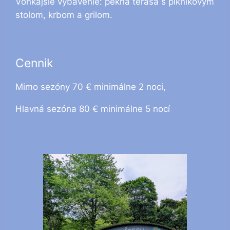
Vonkajšie vybavenie: pekná terasa s piknikovým
stolom, krbom a grilom.
Cennik
Mimo sezóny 70 € minimálne 2 noci,
Hlavná sezóna 80 € minimálne 5 nocí